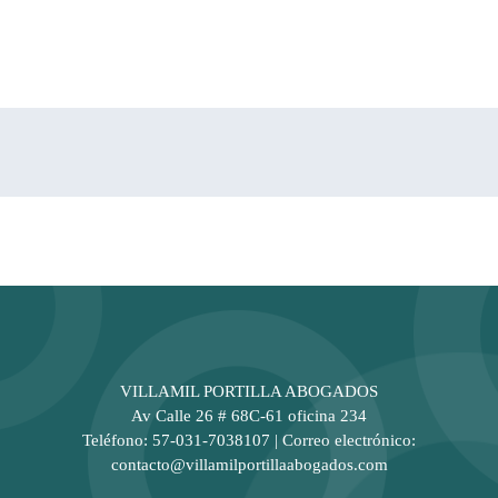
VILLAMIL PORTILLA ABOGADOS
Av Calle 26 # 68C-61 oficina 234
Teléfono: 57-031-7038107 | Correo electrónico:
contacto@villamilportillaabogados.com